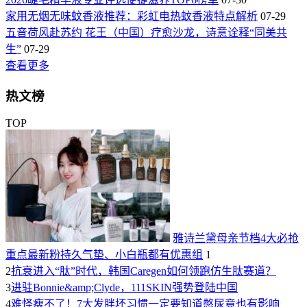
家用无烟无味蚊香液推荐：彩虹电热蚊香液特点解析
07-29
五音荷风赴苏约 花王（中国）疗愈沙龙，诗意诠释“同美共
生”
07-29
查看更多
热文榜
TOP
雅诗兰黛母亲节档4大必抢
重点最新粉持久气垫、小白瓶都有优惠组
1
2
抗衰进入“肽”时代，韩国Caregen如何领跑仿生肽赛道？
3
进驻Bonnie&amp;Clyde，111SKIN强势登陆中国
4
难怪瘦不了！7大发胖坏习惯一定要知道憋尿竟也有影响