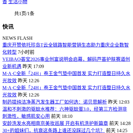
香
生活小物
共1页/1条
快讯
NEWS FLASH
重庆开赞依托珍岛T云全链路智能营销生态助力重庆企业数智
化转型
7小时前
VEIBAO荟宝2026事业创富说明会启幕，解码芦荟护肤赛道创
业新机遇
昨天 17:09
M·A·C全新「24H」卷王金气垫中国首发 实力打造整日持久水
光妆效
昨天 12:26
M·A·C全新「24H」卷王金气垫中国首发 实力打造整日持久水
光妆效
昨天 12:26
制药提纯洁净蒸汽发生器工厂如何选：诺贝思解析
昨天 12:03
温和不刺激的驱蚊水推荐：六神驱蚊蛋3.0，经第三方检测非
刺激性，敏感肌安心用
前天 18:10
安龄洗发水亮相南京美妆巡展 开启有机洗护新篇章
前天 14:28
30+的姐妹们，抗衰这条路上谁还没踩过几个坑？
前天 14:25