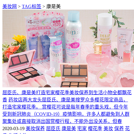
美妆网
>
TAG标签
> 康是美
屈臣氏、康是美打造宅家樱花季美妆保养到生活小物全都飘花
香
药妆店两大龙头屈臣氏、康是美搜罗众多樱花限定商品，
打造宅家樱花季。 赏樱花可说是每年春季的重头戏，但今年
受到新冠肺炎（COVID-19）疫情影响，许多人都避免到人群
聚集处或直接取消出国赏樱行程，不能外出没关系，但春
2020-03-19
美妆保养
屈臣氏
康是美
宅家
樱花季
美妆
保养
花