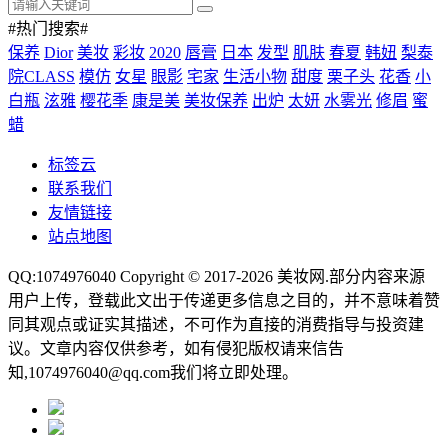
#热门搜索#
保养
Dior
美妆
彩妆
2020
唇膏
日本
发型
肌肤
春夏
韩妞
梨泰
院CLASS
模仿
女星
眼影
宅家
生活小物
甜度
栗子头
花香
小
白瓶
泫雅
樱花季
康是美
美妆保养
出炉
太妍
水雾光
修眉
蜜
蜡
标签云
联系我们
友情链接
站点地图
QQ:1074976040 Copyright © 2017-2026
美妆网
.部分内容来源
用户上传，登载此文出于传递更多信息之目的，并不意味着赞
同其观点或证实其描述，不可作为直接的消费指导与投资建
议。文章内容仅供参考，如有侵犯版权请来信告
知,1074976040@qq.com我们将立即处理。