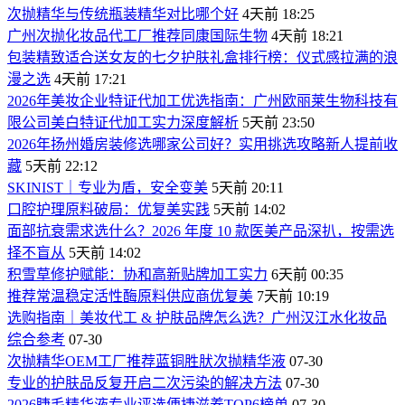
次抛精华与传统瓶装精华对比哪个好
4天前 18:25
广州次抛化妆品代工厂推荐同康国际生物
4天前 18:21
包装精致适合送女友的七夕护肤礼盒排行榜：仪式感拉满的浪
漫之选
4天前 17:21
2026年美妆企业特证代加工优选指南：广州欧丽莱生物科技有
限公司美白特证代加工实力深度解析
5天前 23:50
2026年扬州婚房装修选哪家公司好？实用挑选攻略新人提前收
藏
5天前 22:12
SKINIST｜专业为盾，安全变美
5天前 20:11
口腔护理原料破局：优复美实践
5天前 14:02
面部抗衰需求选什么？2026 年度 10 款医美产品深扒，按需选
择不盲从
5天前 14:02
积雪草修护赋能：协和高新贴牌加工实力
6天前 00:35
推荐常温稳定活性酶原料供应商优复美
7天前 10:19
选购指南｜美妆代工 & 护肤品牌怎么选？广州汉江水化妆品
综合参考
07-30
次抛精华OEM工厂推荐蓝铜胜肰次抛精华液
07-30
专业的护肤品反复开启二次污染的解决方法
07-30
2026睫毛精华液专业评选便捷滋养TOP6榜单
07-30