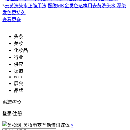
5
去黄洗头水正确用法,摆脱MK金发色这样用去黄洗头水 漂染
发色更持久
查看更多
头条
美妆
化妆品
行业
供应
渠道
oem
展会
品牌
创造中心
登录
/
注册
×