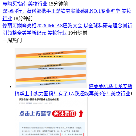
与购买指南
美妆行业
15分钟前
双冠同行，薇诺娜携手王楚钦夯实敏感肌NO.1专业壁垒
美妆
行业
18分钟前
修丽可巅峰亮相2026 IMCAS巴黎大会 以全球科研与理念创新
引领整全美学新纪元
美妆行业
19分钟前
一周热门
婷美美肌马卡龙安瓶
精华上市实力圈粉！有了TA我还能再美3倍！
美妆行业
1