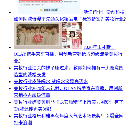
浙江首个！爱创科技
如何助欧诗漫率先通关化妆品电子标签备案？
美妆行业
2
2020年末礼献，
OLAY携手京东直播，用创新营销抢占超级流量
美妆行
业
3
美妆行业
油头的妹子康过来，教你如何拥有一头随意凹
造型的蓬松长发
美妆行业
皮肤喝水 就喝水滋媛高透水
美妆行业
2020年末礼献，OLAY携手京东直播，用创新
营销抢占超级流量
美妆行业
婷美美肌马卡龙安瓶精华上市实力圈粉！有了
TA我还能再美3倍！
美妆行业
格乐利雅再获年度人气艺术场景奖！引爆全网
打卡浪潮