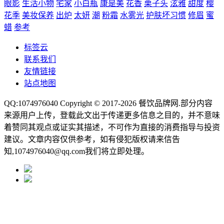
眼影
生活小物
宅家
小白瓶
康是美
花香
栗子头
泫雅
甜度
樱
花季
美妆保养
出炉
太妍
潮
粉霜
水雾光
护肤坏习惯
修眉
蜜
蜡
参考
标签云
联系我们
友情链接
站点地图
QQ:1074976040 Copyright © 2017-2026
餐饮品牌网
.部分内容
来源用户上传，登载此文出于传递更多信息之目的，并不意味
着赞同其观点或证实其描述，不可作为直接的消费指导与投资
建议。文章内容仅供参考，如有侵犯版权请来信告
知,1074976040@qq.com我们将立即处理。