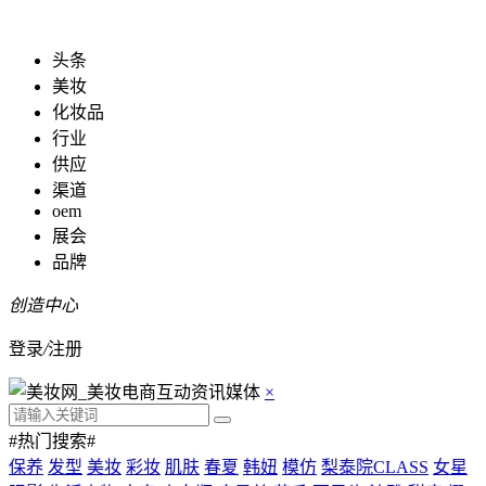
头条
美妆
化妆品
行业
供应
渠道
oem
展会
品牌
创造中心
登录
/
注册
×
#热门搜索#
保养
发型
美妆
彩妆
肌肤
春夏
韩妞
模仿
梨泰院CLASS
女星