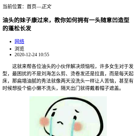
当前位置：
首页
―
正文
油头的妹子康过来，教你如何拥有一头随意凹造型
的蓬松长发
网络
浏览
2020-12-24 10:55
这就来帮各位油头的小伙伴解决烦恼啦，许多女生对于发
型，最困扰的不是刘海怎么剪、烫卷发还是拉直，而是每天起
床，那扁塌油腻的秀法就像两天没洗头一样让人苦恼，甚至有
时候想投个偷小懒不洗头，隔天出门就得戴着帽子遮盖。