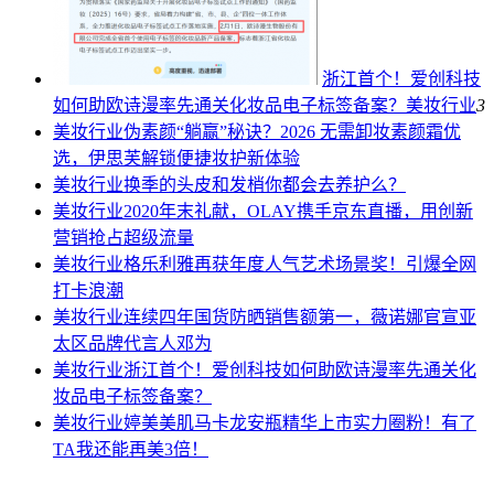
浙江首个！爱创科技
如何助欧诗漫率先通关化妆品电子标签备案？
美妆行业
3
美妆行业
伪素颜“躺赢”秘诀？2026 无需卸妆素颜霜优
选，伊思芙解锁便捷妆护新体验
美妆行业
换季的头皮和发梢你都会去养护么？
美妆行业
2020年末礼献，OLAY携手京东直播，用创新
营销抢占超级流量
美妆行业
格乐利雅再获年度人气艺术场景奖！引爆全网
打卡浪潮
美妆行业
连续四年国货防晒销售额第一，薇诺娜官宣亚
太区品牌代言人邓为
美妆行业
浙江首个！爱创科技如何助欧诗漫率先通关化
妆品电子标签备案？
美妆行业
婷美美肌马卡龙安瓶精华上市实力圈粉！有了
TA我还能再美3倍！