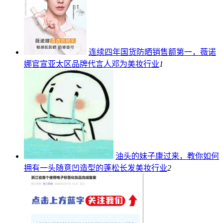
连续四年国货防晒销售额第一，薇诺
娜官宣亚太区品牌代言人邓为
美妆行业
1
油头的妹子康过来，教你如何
拥有一头随意凹造型的蓬松长发
美妆行业
2