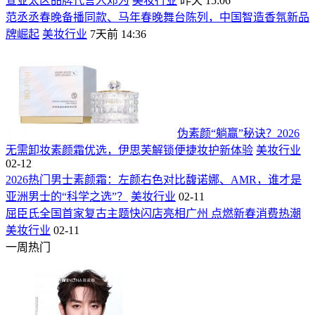
宣亚太区品牌代言人邓为
美妆行业
昨天 15:06
范丞丞春晚备播同款、马年春晚舞台陈列，中国智造香氛新品
牌崛起
美妆行业
7天前 14:36
伪素颜“躺赢”秘诀？2026
无需卸妆素颜霜优选，伊思芙解锁便捷妆护新体验
美妆行业
02-12
2026热门男士素颜霜：左颜右色对比馥诺娜、AMR，谁才是
亚洲男士的“科学之选”？
美妆行业
02-11
屈臣氏全国首家复古主题快闪店亮相广州 点燃新春消费热潮
美妆行业
02-11
一周热门