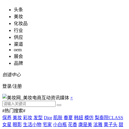
头条
美妆
化妆品
行业
供应
渠道
oem
展会
品牌
创造中心
登录
/
注册
×
#热门搜索#
保养
美妆
彩妆
发型
Dior
肌肤
春夏
韩妞
模仿
梨泰院CLASS
女星
眼影
生活小物
宅家
小白瓶
花香
康是美
泫雅
栗子头
甜