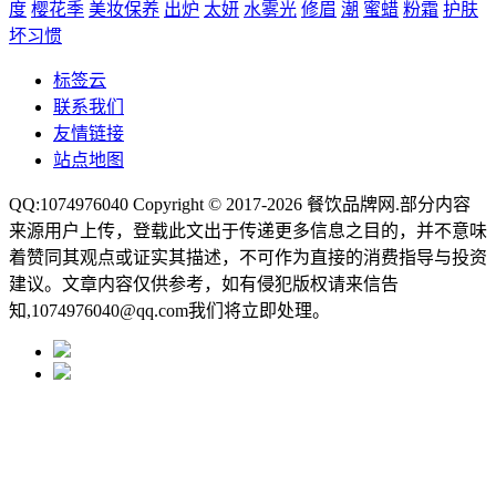
度
樱花季
美妆保养
出炉
太妍
水雾光
修眉
潮
蜜蜡
粉霜
护肤
坏习惯
标签云
联系我们
友情链接
站点地图
QQ:1074976040 Copyright © 2017-2026
餐饮品牌网
.部分内容
来源用户上传，登载此文出于传递更多信息之目的，并不意味
着赞同其观点或证实其描述，不可作为直接的消费指导与投资
建议。文章内容仅供参考，如有侵犯版权请来信告
知,1074976040@qq.com我们将立即处理。