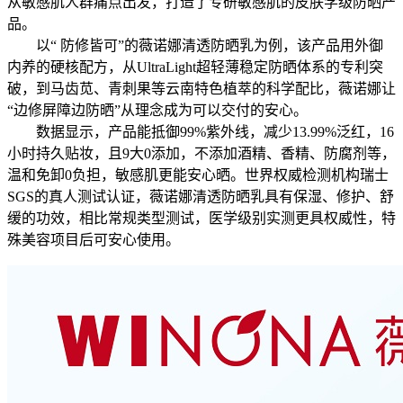
从敏感肌人群痛点出发，打造了专研敏感肌的皮肤学级防晒产
品。
以“ 防修皆可”的薇诺娜清透防晒乳为例，该产品用外御
内养的硬核配方，从UltraLight超轻薄稳定防晒体系的专利突
破，到马齿苋、青刺果等云南特色植萃的科学配比，薇诺娜让
“边修屏障边防晒”从理念成为可以交付的安心。
数据显示，产品能抵御99%紫外线，减少13.99%泛红，16
小时持久贴妆，且9大0添加，不添加酒精、香精、防腐剂等，
温和免卸0负担，敏感肌更能安心晒。世界权威检测机构瑞士
SGS的真人测试认证，薇诺娜清透防晒乳具有保湿、修护、舒
缓的功效，相比常规类型测试，医学级别实测更具权威性，特
殊美容项目后可安心使用。