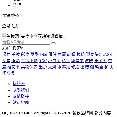
品牌
创造中心
登录
/
注册
×
#热门搜索#
保养
美妆
彩妆
发型
Dior
肌肤
春夏
韩妞
模仿
梨泰院CLASS
女星
眼影
生活小物
宅家
小白瓶
花香
康是美
泫雅
栗子头
甜
度
樱花季
美妆保养
出炉
太妍
水雾光
修眉
蜜蜡
潮
粉霜
护肤
坏习惯
标签云
联系我们
友情链接
站点地图
QQ:1074976040 Copyright © 2017-2026
餐饮品牌网
.部分内容