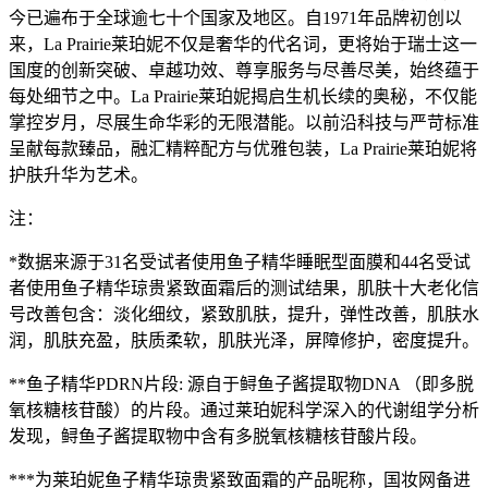
今已遍布于全球逾七十个国家及地区。自1971年品牌初创以
来，La Prairie莱珀妮不仅是奢华的代名词，更将始于瑞士这一
国度的创新突破、卓越功效、尊享服务与尽善尽美，始终蕴于
每处细节之中。La Prairie莱珀妮揭启生机长续的奥秘，不仅能
掌控岁月，尽展生命华彩的无限潜能。以前沿科技与严苛标准
呈献每款臻品，融汇精粹配方与优雅包装，La Prairie莱珀妮将
护肤升华为艺术。
注：
*数据来源于31名受试者使用鱼子精华睡眠型面膜和44名受试
者使用鱼子精华琼贵紧致面霜后的测试结果，肌肤十大老化信
号改善包含：淡化细纹，紧致肌肤，提升，弹性改善，肌肤水
润，肌肤充盈，肤质柔软，肌肤光泽，屏障修护，密度提升。
**鱼子精华PDRN片段: 源自于鲟鱼子酱提取物DNA （即多脱
氧核糖核苷酸）的片段。通过莱珀妮科学深入的代谢组学分析
发现，鲟鱼子酱提取物中含有多脱氧核糖核苷酸片段。
***为莱珀妮鱼子精华琼贵紧致面霜的产品昵称，国妆网备进