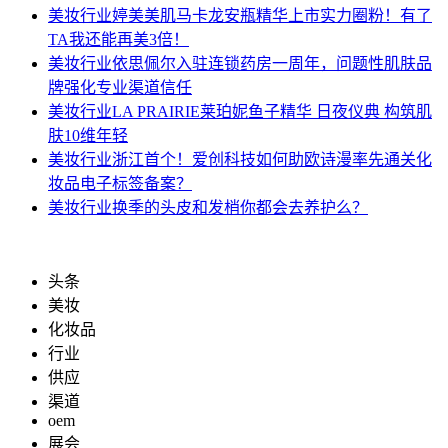
美妆行业
婷美美肌马卡龙安瓶精华上市实力圈粉！有了
TA我还能再美3倍！
美妆行业
依思佩尔入驻连锁药房一周年，问题性肌肤品
牌强化专业渠道信任
美妆行业
LA PRAIRIE莱珀妮鱼子精华 日夜仪典 构筑肌
肤10维年轻
美妆行业
浙江首个！爱创科技如何助欧诗漫率先通关化
妆品电子标签备案？
美妆行业
换季的头皮和发梢你都会去养护么？
头条
美妆
化妆品
行业
供应
渠道
oem
展会