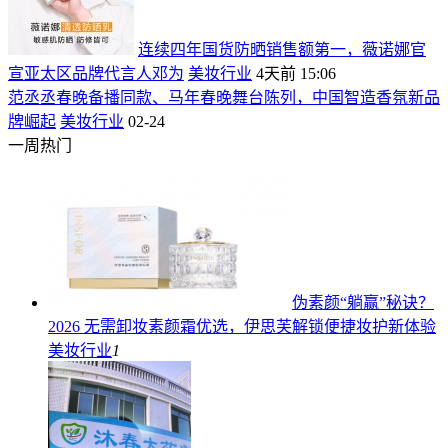
连续四年国货防晒销售额第一，薇诺娜官
宣亚太区品牌代言人邓为
美妆行业
4天前 15:06
范丞丞春晚备播同款、马年春晚舞台陈列，中国智造香氛新品
牌崛起
美妆行业
02-24
一周热门
伪素颜“躺赢”秘诀？
2026 无需卸妆素颜霜优选，伊思芙解锁便捷妆护新体验
美妆行业
1