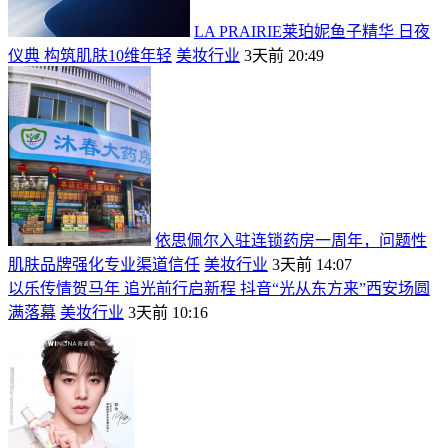
LA PRAIRIE莱珀妮鱼子精华 日夜
仪典 构筑肌肤10维年轻
美妆行业
3天前 20:49
依思佩尔入驻连锁药房一周年，问题性
肌肤品牌强化专业渠道信任
美妆行业
3天前 14:07
以乐传情贺马年 追光前行启新程 抖音“光从东方来”西安场圆
满落幕
美妆行业
3天前 10:16