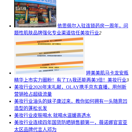
依思佩尔入驻连锁药房一周年，问
题性肌肤品牌强化专业渠道信任
美妆行业
2
婷美美肌马卡龙安瓶
精华上市实力圈粉！有了TA我还能再美3倍！
美妆行业
3
美妆行业
2020年末礼献，OLAY携手京东直播，用创新
营销抢占超级流量
美妆行业
油头的妹子康过来，教你如何拥有一头随意凹
造型的蓬松长发
美妆行业
皮肤喝水 就喝水滋媛高透水
美妆行业
连续四年国货防晒销售额第一，薇诺娜官宣亚
太区品牌代言人邓为