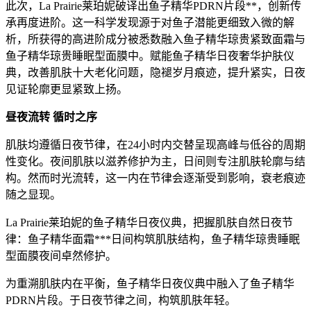
此次，La Prairie莱珀妮破译出鱼子精华PDRN片段**，创新传
承再度进阶。这一科学发现源于对鱼子潜能更细致入微的解
析，所获得的高进阶成分被悉数融入鱼子精华琼贵紧致面霜与
鱼子精华琼贵睡眠型面膜中。赋能鱼子精华日夜奢华护肤仪
典，改善肌肤十大老化问题，隐褪岁月痕迹，提升紧实，日夜
见证轮廓更显紧致上扬。
昼夜流转 循时之序
肌肤均遵循日夜节律，在24小时内交替呈现高峰与低谷的周期
性变化。夜间肌肤以滋养修护为主，日间则专注肌肤轮廓与结
构。然而时光流转，这一内在节律会逐渐受到影响，衰老痕迹
随之显现。
La Prairie莱珀妮的鱼子精华日夜仪典，把握肌肤自然日夜节
律：鱼子精华面霜***日间构筑肌肤结构，鱼子精华琼贵睡眠
型面膜夜间卓然修护。
为重溯肌肤内在平衡，鱼子精华日夜仪典中融入了鱼子精华
PDRN片段。于日夜节律之间，构筑肌肤年轻。