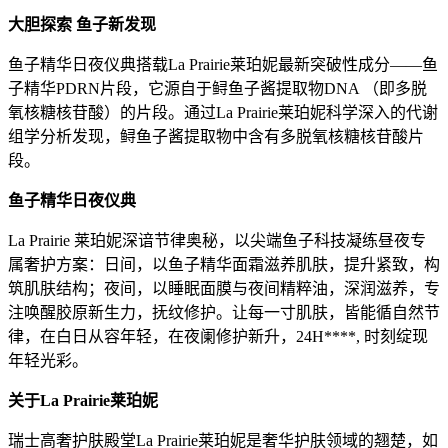
大胆探索 鱼子新发现
鱼子精华日夜仪典搭载La Prairie莱珀妮最新突破性成分——鱼
子精华PDRN片段，它源自于鲟鱼子酱提取物DNA （即多脱
氧核糖核苷酸）的片段。通过La Prairie莱珀妮科学深入的代谢
组学分析发现，鲟鱼子酱提取物中含有多脱氧核糖核苷酸片
段。
鱼子精华日夜仪典
La Prairie 莱珀妮深谙节律奥秘，以尖端鱼子科技凝练昼夜专
属奢护方案：日间，以鱼子精华面霜滋养肌肤，提升紧致，构
筑肌肤结构；夜间，以睡眠面膜与夜间精粹油，深润滋养，专
注唤醒胶原新生力，抚纹修护。让每一寸肌肤，皆能循自然节
律，在白日从容年轻，在夜阑修护新升，24H****, 时刻绽现
年轻光彩。
关于La Prairie莱珀妮
瑞士高奢护肤殿堂La Prairie莱珀妮是奢华护肤领域的翘楚，如