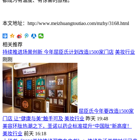
都成为有温度、有惊喜的旅程。
本文地址：http://www.meizhuangtoutiao.com/mzhy/3168.html
相关推荐
持续推进场景创新 今年屈臣氏计划改造1500家门店
美妆行业
刚刚
屈臣氏今年要改造1500家
门店 让“健康与美”触手可及
美妆行业
昨天 19:48
美容环肽热潮之下，圣诺以药企标准提升“中国肽”新高度！
美妆行业
前天 16:18