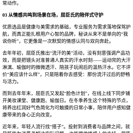
常动作。
03
从情感共鸣到场景在场，屈臣氏的陪伴式守护
优质选品是健康与美需求的基础，专业服务为需求落地保驾护
航，而真正能扎根用户心智的品牌，秘诀从来不是单向的“我
说你听”，它更像是一次默契的情感认同与双向奔赴。
去年年初，屈臣氏推出“流汗的美”活动，没有刻意强调产品功
效，而是把镜头对准普通人真实的汗水时刻——运动完的大汗
淋漓、瑜伽时的微微透汗、陪孩子玩闹后的温热汗水。它不评
价“美应该什么样”，只是陪着你去感受：那份流汗过后的舒畅
与活力。
而到去年年末，屈臣氏又发起“脸色计划”，在线上线下同步铺
开美妆课堂、健康跑、瑜伽日。在冬季养生这个特殊的节点，
将养出红润好气色简化为可触摸的日常小事，陪伴用户感知健
康带来的身心正向改变。
近年来，年轻人流行找“搭子”。投射到消费者与品牌之间，就