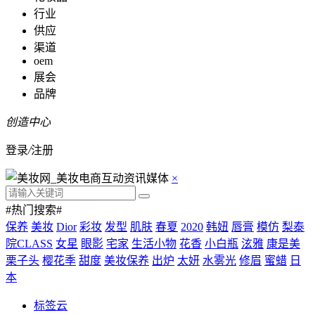
行业
供应
渠道
oem
展会
品牌
创造中心
登录
/
注册
×
#热门搜索#
保养
美妆
Dior
彩妆
发型
肌肤
春夏
2020
韩妞
唇膏
模仿
梨泰
院CLASS
女星
眼影
宅家
生活小物
花香
小白瓶
泫雅
康是美
栗子头
樱花季
甜度
美妆保养
出炉
太妍
水雾光
修眉
蜜蜡
日
本
标签云