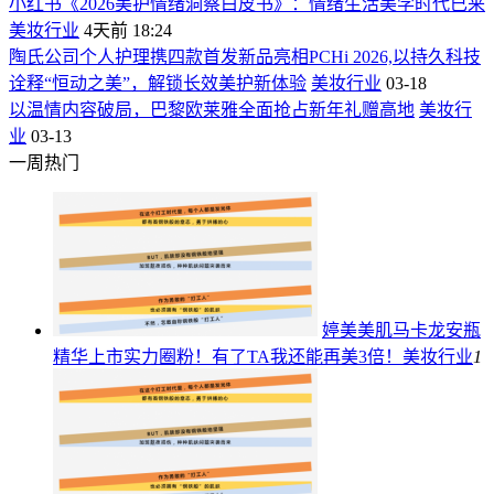
小红书《2026美护情绪洞察白皮书》：情绪生活美学时代已来
美妆行业
4天前 18:24
陶氏公司个人护理携四款首发新品亮相PCHi 2026,以持久科技
诠释“恒动之美”，解锁长效美护新体验
美妆行业
03-18
以温情内容破局，巴黎欧莱雅全面抢占新年礼赠高地
美妆行
业
03-13
一周热门
婷美美肌马卡龙安瓶
精华上市实力圈粉！有了TA我还能再美3倍！
美妆行业
1