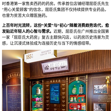
时香港第一家售卖西药的药房。传承首位店铺经理屈臣氏先生
“用心关爱顾客”的信念，屈臣氏集团不仅持续提供专业药品，
也曾为贫苦大众赠医施药。
上百年
时光流转
，这份“关爱”与
“
初心
”
随着消费趋势迭代，愈
发贴近年轻人的心智与需求
。
近期，屈臣氏在广州推出全国第
一家「屈臣氏大药房」复古主题快闪店，以药房历史场景为灵
感，让沉浸式体验成为连接历史与当下的情感纽带。