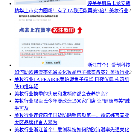
婷美美肌马卡龙安瓶
精华上市实力圈粉！有了TA我还能再美3倍！
美妆行业
2
浙江首个！爱创科技
如何助欧诗漫率先通关化妆品电子标签备案？
美妆行业
3
美妆行业
LA PRAIRIE莱珀妮鱼子精华 日夜仪典 构筑肌
肤10维年轻
美妆行业
换季的头皮和发梢你都会去养护么？
美妆行业
屈臣氏今年要改造1500家门店 让“健康与美”触
手可及
美妆行业
连续四年国货防晒销售额第一，薇诺娜官宣亚
太区品牌代言人邓为
美妆行业
浙江首个！爱创科技如何助欧诗漫率先通关化