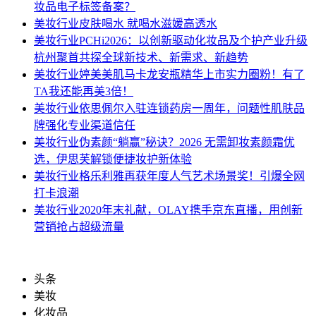
妆品电子标签备案？
美妆行业
皮肤喝水 就喝水滋媛高透水
美妆行业
PCHi2026：以创新驱动化妆品及个护产业升级
杭州聚首共探全球新技术、新需求、新趋势
美妆行业
婷美美肌马卡龙安瓶精华上市实力圈粉！有了
TA我还能再美3倍！
美妆行业
依思佩尔入驻连锁药房一周年，问题性肌肤品
牌强化专业渠道信任
美妆行业
伪素颜“躺赢”秘诀？2026 无需卸妆素颜霜优
选，伊思芙解锁便捷妆护新体验
美妆行业
格乐利雅再获年度人气艺术场景奖！引爆全网
打卡浪潮
美妆行业
2020年末礼献，OLAY携手京东直播，用创新
营销抢占超级流量
头条
美妆
化妆品